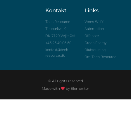
Kontakt
Links
Tech Resource
Vores WHY
Tirsbækvej 9
Automation
DK-7120 Vejle Øst
Offshore
+45 25 40 06 50
Green Energy
kontakt@tech-
Oiutsourcing
resource.dk
Om Tech Resource
© All rights reserved
Made with
by Elementor